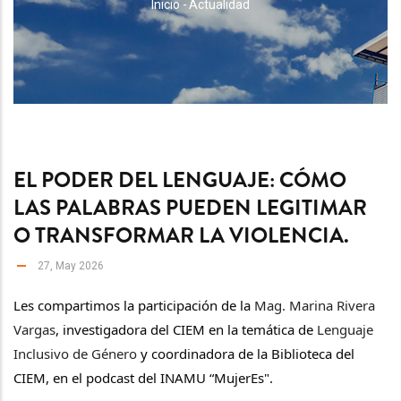
RUTA
Inicio
-
Actualidad
DE
NAVEGACIÓN
EL PODER DEL LENGUAJE: CÓMO
LAS PALABRAS PUEDEN LEGITIMAR
O TRANSFORMAR LA VIOLENCIA.
27, May 2026
Les compartimos la participación de la
 Mag. Marina Rivera 
Vargas
, investigadora del CIEM en la temática de 
Lenguaje 
Inclusivo de Género
 y coordinadora de la Biblioteca del 
CIEM, en el podcast del INAMU “MujerEs".