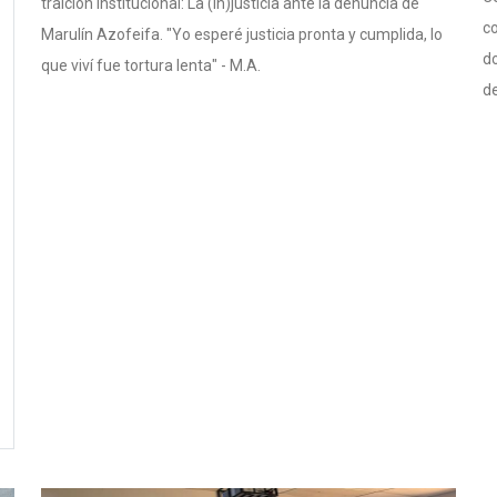
traición institucional: La (in)justicia ante la denuncia de
co
Marulín Azofeifa. "Yo esperé justicia pronta y cumplida, lo
do
que viví fue tortura lenta" - M.A.
de