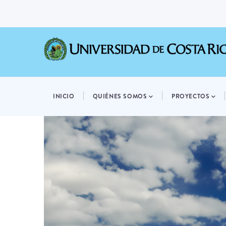
Pasar
al
contenido
principal
MAIN
NAVIGATION
INICIO
QUIÉNES SOMOS
PROYECTOS