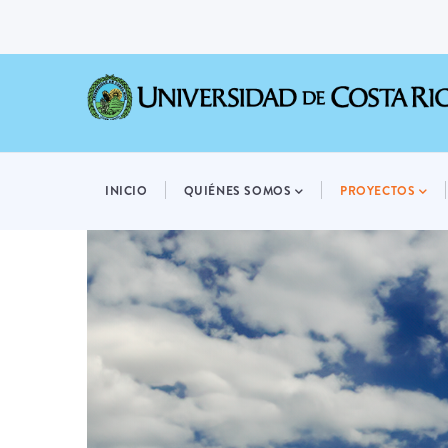
Pasar
al
contenido
principal
MAIN
NAVIGATION
INICIO
QUIÉNES SOMOS
PROYECTOS