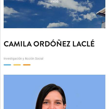
RUTA
Inicio
DE
NAVEGACIÓN
CAMILA ORDÓÑEZ LACLÉ
Investigación y Acción Social
Team
Image