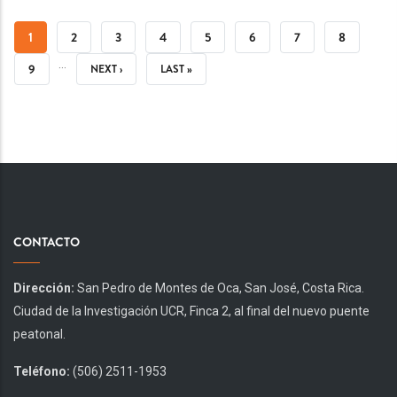
PAGINACIÓN
PÁGINA
1
PÁGINA
2
PÁGINA
3
PÁGINA
4
PÁGINA
5
PÁGINA
6
PÁGINA
7
PÁGINA
8
…
ACTUAL
PÁGINA
9
SIGUIENTE
NEXT ›
ÚLTIMA
LAST »
PÁGINA
PÁGINA
CONTACTO
Dirección:
San Pedro de Montes de Oca, San José, Costa Rica.
Ciudad de la Investigación UCR, Finca 2, al final del nuevo puente
peatonal.
Teléfono:
(506) 2511-1953