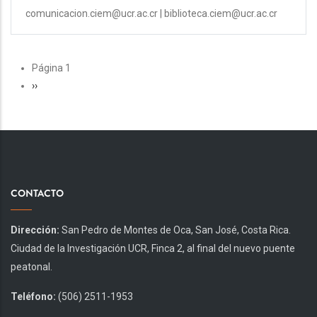
comunicacion.ciem@ucr.ac.cr | biblioteca.ciem@ucr.ac.cr
PAGINACIÓN
Página 1
Siguiente
››
página
CONTACTO
Dirección:
San Pedro de Montes de Oca, San José, Costa Rica.
Ciudad de la Investigación UCR, Finca 2, al final del nuevo puente
peatonal.
Teléfono:
(506) 2511-1953