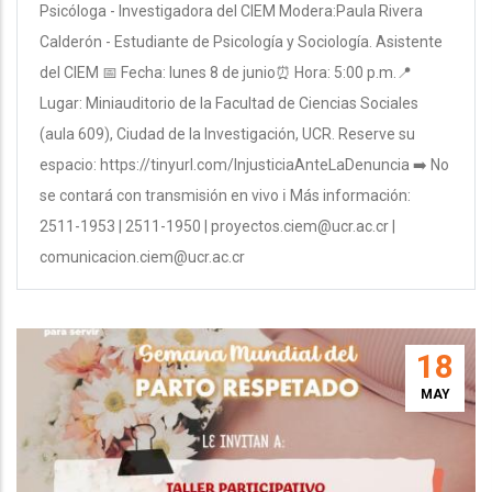
Psicóloga - Investigadora del CIEM Modera:Paula Rivera
Calderón - Estudiante de Psicología y Sociología. Asistente
del CIEM 📅 Fecha: lunes 8 de junio⏰ Hora: 5:00 p.m.📍
Lugar: Miniauditorio de la Facultad de Ciencias Sociales
(aula 609), Ciudad de la Investigación, UCR. Reserve su
espacio: https://tinyurl.com/InjusticiaAnteLaDenuncia ➡️ No
se contará con transmisión en vivo ℹ️ Más información:
2511-1953 | 2511-1950 | proyectos.ciem@ucr.ac.cr |
comunicacion.ciem@ucr.ac.cr
18
MAY