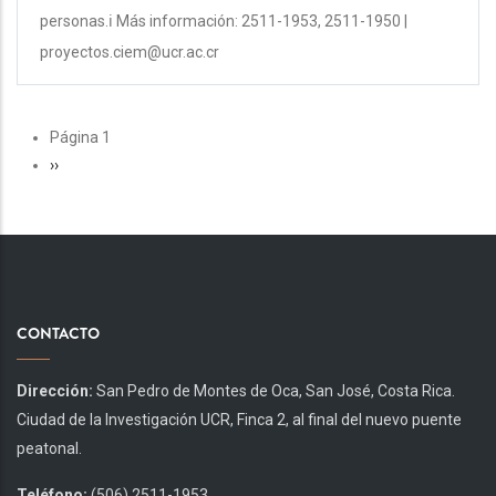
personas.ℹ️ Más información: 2511-1953, 2511-1950 |
proyectos.ciem@ucr.ac.cr
PAGINACIÓN
Página 1
Siguiente
››
página
CONTACTO
Dirección:
San Pedro de Montes de Oca, San José, Costa Rica.
Ciudad de la Investigación UCR, Finca 2, al final del nuevo puente
peatonal.
Teléfono:
(506) 2511-1953