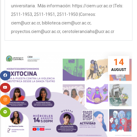
universitaria. Más información: https://ciem.ucr.ac.cr |Tels:
2511-1953, 2511-1951, 2511-1950 |Correos:
ciem@ucr.ac.cr, biblioteca.ciem@ucr.ac.cr,
proyectos.ciem@ucr.ac.cr, cerotoleranciahs@ucr.ac.cr
14
AUGUST