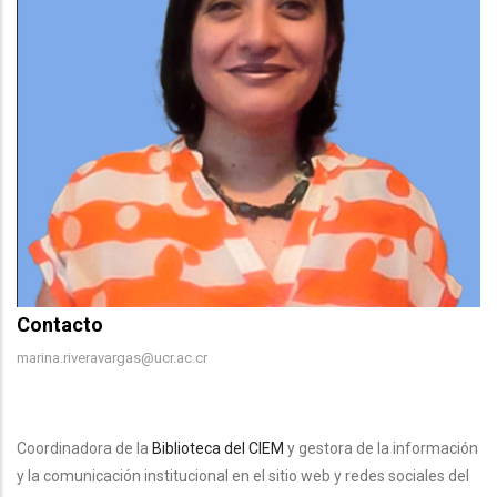
Contacto
Contacto
marina.riveravargas@ucr.ac.cr
Body
Coordinadora de la
Biblioteca del CIEM
y gestora de la información
y la comunicación institucional en el sitio web y redes sociales del