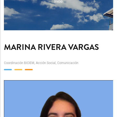
RUTA
Inicio
DE
NAVEGACIÓN
MARINA RIVERA VARGAS
Coordinación BICIEM, Acción Social, Comunicación
Team
Image