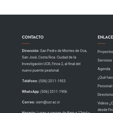
CONTACTO
ENLACE
Dirección:
San Pedro de Montes de Oca,
Proyecto
San José, Costa Rica. Ciudad de la
Servicios
Investigación UCR, Finca 2, al final del
Agenda
nuevo puente peatonal.
¿Qué hace
Teléfono:
(506) 2511-1953
Personal
WhatsApp:
(506) 2511-1906
Directorio
Correo:
ciem@ucr.ac.cr
Videos ¿
desde Fin
Horario:
Lunes a viernes de 8am a 12md y