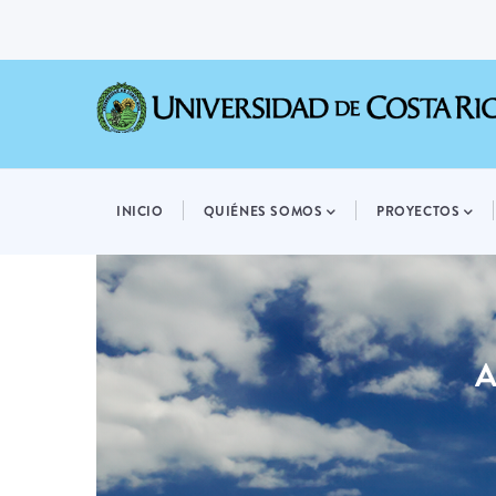
Pasar
al
contenido
principal
MAIN
NAVIGATION
INICIO
QUIÉNES SOMOS
PROYECTOS
A