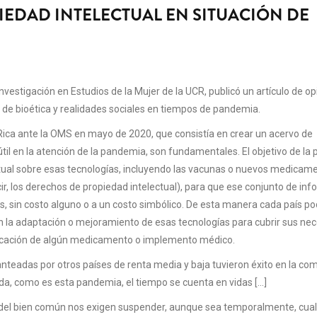
IEDAD INTELECTUAL EN SITUACIÓN DE
vestigación en Estudios de la Mujer de la UCR, publicó un artículo de op
 de bioética y realidades sociales en tiempos de pandemia.
 Rica ante la OMS en mayo de 2020, que consistía en crear un acervo de
útil en la atención de la pandemia, son fundamentales. El objetivo de la
ectual sobre esas tecnologías, incluyendo las vacunas o nuevos medicam
r, los derechos de propiedad intelectual), para que ese conjunto de in
ses, sin costo alguno o a un costo simbólico. De esta manera cada país po
 en la adaptación o mejoramiento de esas tecnologías para cubrir sus ne
bricación de algún medicamento o implemento médico.
lanteadas por otros países de renta media y baja tuvieron éxito en la c
a, como es esta pandemia, el tiempo se cuenta en vidas [...]
ión del bien común nos exigen suspender, aunque sea temporalmente, cua