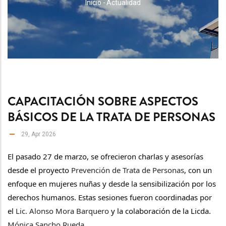
RUTA
Inicio
-
Actualidad
DE
NAVEGACIÓN
CAPACITACIÓN SOBRE ASPECTOS
BÁSICOS DE LA TRATA DE PERSONAS
29, Apr 2026
El pasado 27 de marzo, se ofrecieron charlas y asesorías 
desde el proyecto 
Prevención de Trata de Personas
, con un 
enfoque en mujeres nuñas y desde la sensibilización por los 
derechos humanos. Estas sesiones fueron coordinadas por 
el 
Lic. Alonso Mora Barquero
 y la colaboración de la Licda.
Mónica Sancho Rueda
.