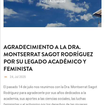
RUTA
Inicio
-
Actualidad
DE
NAVEGACIÓN
AGRADECIMIENTO A LA DRA.
MONTSERRAT SAGOT RODRÍGUEZ
POR SU LEGADO ACADÉMICO Y
FEMINISTA
24, Jul 2025
El pasado 14 de julio nos reunimos con la Dra. Montserrat Sagot
Rodríguez para agradecerle por sus años dedicados a la
academia, sus aportes a las ciencias sociales, las luchas
feministas y el activismo por los derechos de las mujeres.