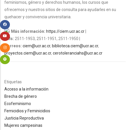
feminismos, género y derechos humanos, los cursos que
ofrecemos y nuestros sitios de consulta para ayudarles en su
quehacer y convivencia universitaria.
Más información:
https://ciem.ucr.ac.cr
|
Tels:
2511-1953, 2511-1951, 2511-1950 |
Correos:
ciem@ucr.ac.cr
,
biblioteca.ciem@ucr.ac.cr
,
proyectos.ciem@ucr.ac.cr
,
cerotoleranciahs@ucr.ac.cr
Etiquetas
Acceso a la información
Brecha de género
Ecofeminismo
Femicidios y Feminicidios
Justicia Reproductiva
Mujeres campesinas