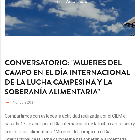
RUTA
Inicio
-
Actualidad
DE
NAVEGACIÓN
CONVERSATORIO: "MUJERES DEL
CAMPO EN EL DÍA INTERNACIONAL
DE LA LUCHA CAMPESINA Y LA
SOBERANÍA ALIMENTARIA"
10, Jun 2024
Compartimos con ustedes la actividad realizada por el CIEM el
pasado 17 de abril, por el Día Internacional de la lucha campesina y
la soberanía alimentaria: "Mujeres del campo en el Día
Internacional de la lucha campesina y la soberanía alimentaria",