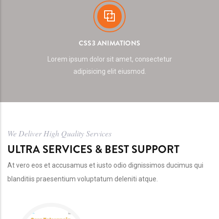
CSS3 ANIMATIONS
Lorem ipsum dolor sit amet, consectetur
adipisicing elit eiusmod.
We Deliver High Quality Services
ULTRA SERVICES & BEST SUPPORT
At vero eos et accusamus et iusto odio dignissimos ducimus qui
blanditiis praesentium voluptatum deleniti atque.