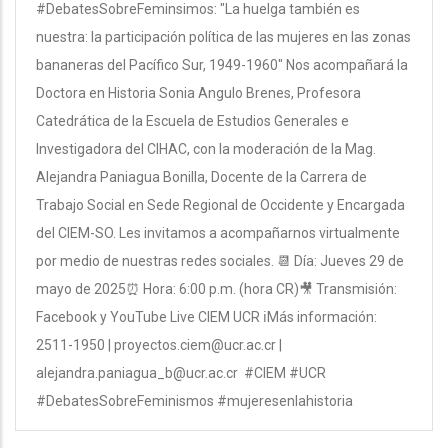
#DebatesSobreFeminsimos: "La huelga también es
nuestra: la participación política de las mujeres en las zonas
bananeras del Pacífico Sur, 1949-1960" Nos acompañará la
Doctora en Historia Sonia Angulo Brenes, Profesora
Catedrática de la Escuela de Estudios Generales e
Investigadora del CIHAC, con la moderación de la Mag.
Alejandra Paniagua Bonilla, Docente de la Carrera de
Trabajo Social en Sede Regional de Occidente y Encargada
del CIEM-SO. Les invitamos a acompañarnos virtualmente
por medio de nuestras redes sociales. 📆 Día: Jueves 29 de
mayo de 2025⏰ Hora: 6:00 p.m. (hora CR)🎥 Transmisión:
Facebook y YouTube Live CIEM UCR ℹMás información:
2511-1950 | proyectos.ciem@ucr.ac.cr |
alejandra.paniagua_b@ucr.ac.cr #CIEM #UCR
#DebatesSobreFeminismos #mujeresenlahistoria