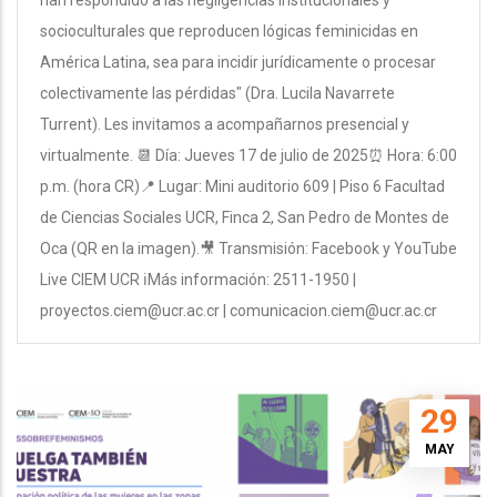
han respondido a las negligencias institucionales y
socioculturales que reproducen lógicas feminicidas en
América Latina, sea para incidir jurídicamente o procesar
colectivamente las pérdidas" (Dra. Lucila Navarrete
Turrent). Les invitamos a acompañarnos presencial y
virtualmente. 📆 Día: Jueves 17 de julio de 2025⏰ Hora: 6:00
p.m. (hora CR)📍 Lugar: Mini auditorio 609 | Piso 6 Facultad
de Ciencias Sociales UCR, Finca 2, San Pedro de Montes de
Oca (QR en la imagen).🎥 Transmisión: Facebook y YouTube
Live CIEM UCR ℹMás información: 2511-1950 |
proyectos.ciem@ucr.ac.cr | comunicacion.ciem@ucr.ac.cr
29
MAY