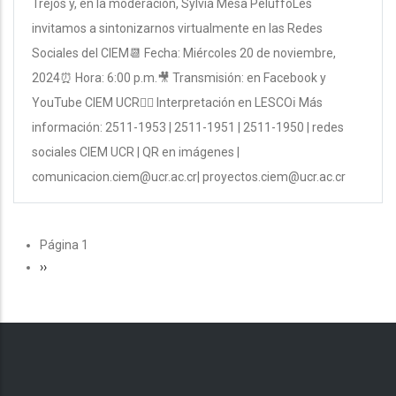
Trejos y, en la moderación, Sylvia Mesa PeluffoLes
invitamos a sintonizarnos virtualmente en las Redes
Sociales del CIEM📆 Fecha: Miércoles 20 de noviembre,
2024⏰ Hora: 6:00 p.m.🎥 Transmisión: en Facebook y
YouTube CIEM UCR👉🏽 Interpretación en LESCOℹ Más
información: 2511-1953 | 2511-1951 | 2511-1950 | redes
sociales CIEM UCR | QR en imágenes |
comunicacion.ciem@ucr.ac.cr| proyectos.ciem@ucr.ac.cr
PAGINACIÓN
Página 1
Siguiente
››
página