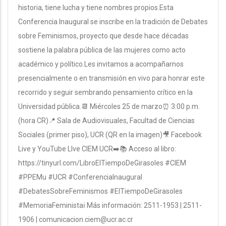
historia, tiene lucha y tiene nombres propios.Esta
Conferencia Inaugural se inscribe en la tradición de Debates
sobre Feminismos, proyecto que desde hace décadas
sostiene la palabra pública de las mujeres como acto
académico y político.Les invitamos a acompañarnos
presencialmente o en transmisión en vivo para honrar este
recorrido y seguir sembrando pensamiento crítico en la
Universidad pública.📆 Miércoles 25 de marzo⏰ 3:00 p.m.
(hora CR)📍 Sala de Audiovisuales, Facultad de Ciencias
Sociales (primer piso), UCR (QR en la imagen)🎥 Facebook
Live y YouTube LIve CIEM UCR➡️📚 Acceso al libro:
https://tinyurl.com/LibroElTiempoDeGirasoles #CIEM
#PPEMu #UCR #ConferenciaInaugural
#DebatesSobreFeminismos #ElTiempoDeGirasoles
#MemoriaFeministaℹ️ Más información: 2511-1953 | 2511-
1906 | comunicacion.ciem@ucr.ac.cr