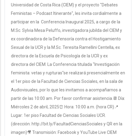
Universidad de Costa Rica (CIEM) y el proyecto "Debates
Feministas – Podcast Itinerante", les invita cordialmente a
participar en la Conferencia Inaugural 2025, a cargo de la
M.Sc. Sylvia Mesa Peluffo, investigadora jubilda del CIEM y
ex coordinadora de la Defensoría contra el Hostigamiento
Sexual de la UCR y la M.Sc. Teresita Ramellini Centella, ex
directora de la Escuela de Psicología de la UCR y ex
directora del CIEM. La Conferencia titulada "Investigación
feminista: vetas y rupturas"se realizará presencialmente en
el 1er piso de la Facultad de Ciencias Sociales, en la sala de
Audiovisuales, por lo que les invitamos a acompañarnos a
partir de las 10:00 am. Por favor confirmar asistencia.📆 Día:
Miércoles 2 de abril, 2025⏰ Hora: 10:00 a.m. (hora CR)📍
Lugar: 1er piso Facultad de Ciencias Sociales UCR.
(dirección: http://bit.ly/FacultadCienciasSociales y QR en la
imagen)🎥 Transmisión: Facebook y YouTube Live CIEM