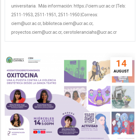
universitaria. Más información: https://ciem.ucr.ac.cr |Tels:
2511-1953, 2511-1951, 2511-1950 |Correos:
ciem@ucr.ac.cr, biblioteca.ciem@ucr.ac.cr,
proyectos.ciem@ucr.ac.cr, cerotoleranciahs@ucr.ac.cr
14
AUGUST