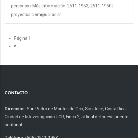
personas.ℹ️ Más información: 2511-1953, 2511-1950 |
proyectos.ciem@ucr.ac.cr
PAGINACIÓN
Página 1
Siguiente
››
página
CONTACTO
Dirección:
San Pedro de Montes de Oca, San José, Costa Rica.
Ciudad de la Investigación UCR, Finca 2, al final del nuevo puente
peatonal.
Teléfono:
(506) 2511-1953