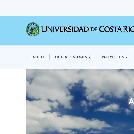
Pasar
al
contenido
principal
MAIN
NAVIGATION
INICIO
QUIÉNES SOMOS
PROYECTOS
A