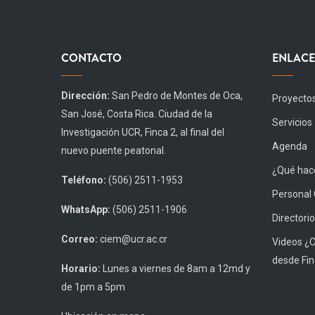
CONTACTO
ENLACE
Dirección:
San Pedro de Montes de Oca,
Proyecto
San José, Costa Rica. Ciudad de la
Servicios
Investigación UCR, Finca 2, al final del
Agenda
nuevo puente peatonal.
¿Qué hace
Teléfono:
(506) 2511-1953
Personal
WhatsApp:
(506) 2511-1906
Directorio
Correo:
ciem@ucr.ac.cr
Videos ¿
desde Fin
Horario:
Lunes a viernes de 8am a 12md y
de 1pm a 5pm