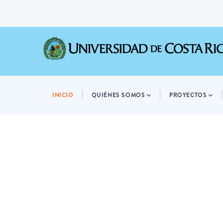
Pasar
al
contenido
principal
MAIN
NAVIGATION
INICIO
QUIÉNES SOMOS
PROYECTOS