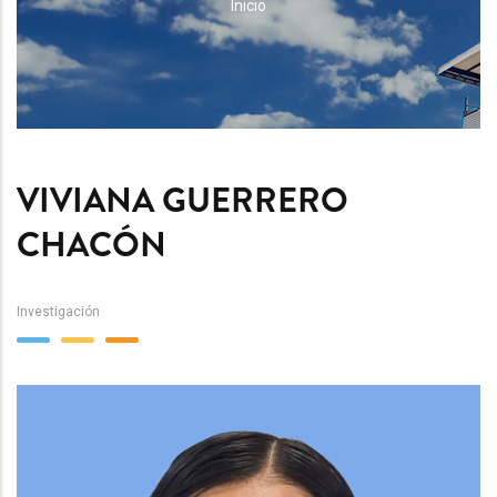
RUTA
Inicio
DE
NAVEGACIÓN
VIVIANA GUERRERO
CHACÓN
Investigación
Team
Image