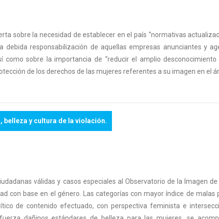
alerta sobre la necesidad de establecer en el país “normativas actualiza
la debida responsabilización de aquellas empresas anunciantes y agen
sí como sobre la importancia de “reducir el amplio desconocimiento d
ección de los derechos de las mujeres referentes a su imagen en el ámbi
belleza y cultura de la violación.
iudadanas válidas y casos especiales al Observatorio de la Imagen de l
ad con base en el género. Las categorías con mayor índice de malas pr
rítico de contenido efectuado, con perspectiva feminista e intersecc
 refuerza dañinos estándares de belleza para las mujeres, se aco