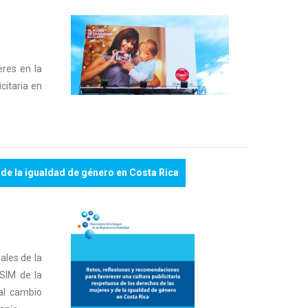
eres en la
citaria en
 de la igualdad de género en Costa Rica
ales de la
GSIM de la
 al cambio