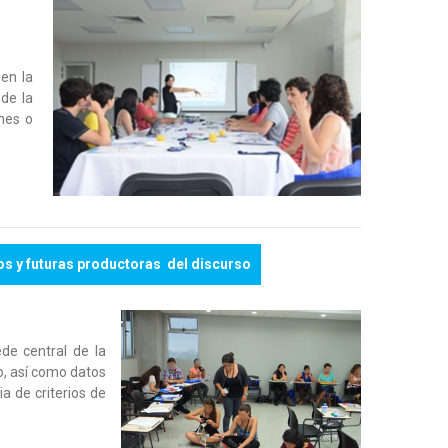
 en la
 de la
nes o
os y futuras productoras del discurso
ede central de la
o, así como datos
a de criterios de