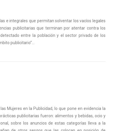
das e integrales que permitan solventar los vacíos legales
cias publicitarias que terminan por atentar contra los
etectado entre la población y el sector privado de los
to publicitario”...
as Mujeres en la Publicidad, lo que pone en evidencia la
ácticas publicitarias fueron: alimentos y bebidas, ocio y
ional, sobre los anuncios de estas categorías lleva a la
mpañan de otros sesgos que las colocan en posición de