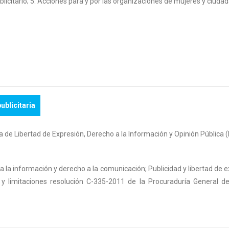
blicitario; 5. Acciones para y por las organizaciones de mujeres y ciuda
ublicitaria
ma de Libertad de Expresión, Derecho a la Información y Opinión Pública
 a la información y derecho a la comunicación; Publicidad y libertad de e
es y limitaciones resolución C-335-2011 de la Procuraduría General d