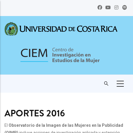
Pasar
al
contenido
principal
APORTES 2016
El
Observatorio de la Imagen de las Mujeres en la Publicidad
(OIMP)
incluye acciones de investigación aplicada y extensión