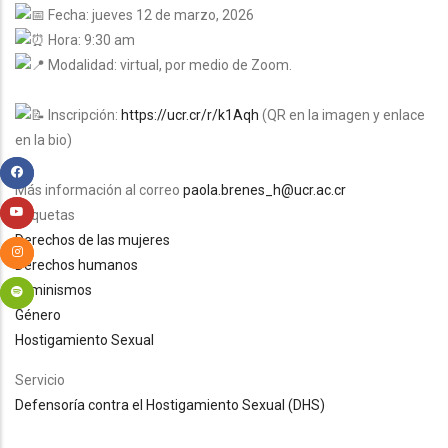
Fecha: jueves 12 de marzo, 2026
Hora: 9:30 am
Modalidad: virtual, por medio de Zoom.
Inscripción:
https://ucr.cr/r/k1Aqh
(QR en la imagen y enlace
en la bio)
Más información al correo
paola.brenes_h@ucr.ac.cr
Etiquetas
Derechos de las mujeres
Derechos humanos
Feminismos
Género
Hostigamiento Sexual
Servicio
Defensoría contra el Hostigamiento Sexual (DHS)