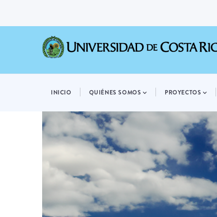
Pasar
al
contenido
principal
MAIN
NAVIGATION
INICIO
QUIÉNES SOMOS
PROYECTOS