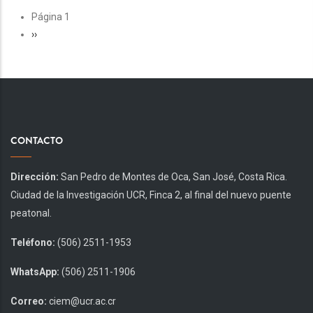
PAGINACIÓN
Página 1
Siguiente
››
página
CONTACTO
Dirección:
San Pedro de Montes de Oca, San José, Costa Rica.
Ciudad de la Investigación UCR, Finca 2, al final del nuevo puente
peatonal.
Teléfono:
(506) 2511-1953
WhatsApp:
(506) 2511-1906
Correo:
ciem@ucr.ac.cr