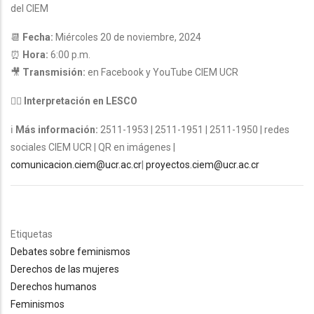
del CIEM
📆
Fecha:
Miércoles 20 de noviembre, 2024
⏰
Hora:
6:00 p.m.
🎥
Transmisión:
en Facebook y YouTube CIEM UCR
👉🏽
Interpretación en LESCO
ℹ
Más información:
2511-1953 | 2511-1951 | 2511-1950 | redes
sociales CIEM UCR | QR en imágenes |
comunicacion.ciem@ucr.ac.cr
|
proyectos.ciem@ucr.ac.cr
Etiquetas
Debates sobre feminismos
Derechos de las mujeres
Derechos humanos
Feminismos