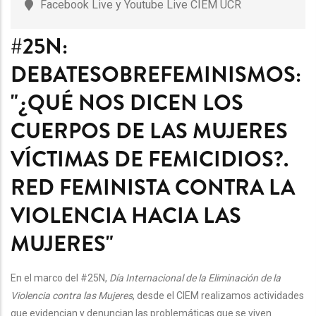
Facebook Live y Youtube Live CIEM UCR
#25N:
DEBATESOBREFEMINISMOS:
"¿QUÉ NOS DICEN LOS
CUERPOS DE LAS MUJERES
VÍCTIMAS DE FEMICIDIOS?.
RED FEMINISTA CONTRA LA
VIOLENCIA HACIA LAS
MUJERES"
En el marco del #25N,
Día Internacional de la Eliminación de la
Violencia contra las Mujeres
, desde el CIEM realizamos actividades
que evidencian y denuncian las problemáticas que se viven