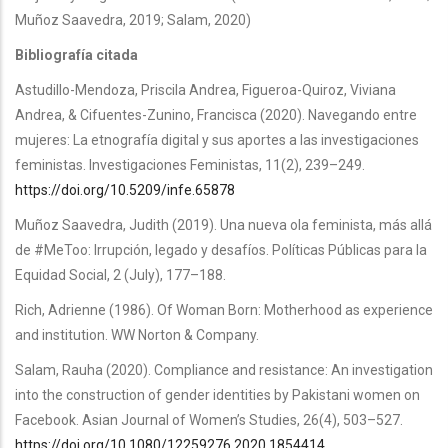
Muñoz Saavedra, 2019; Salam, 2020)
Bibliografía citada
Astudillo-Mendoza, Priscila Andrea, Figueroa-Quiroz, Viviana
Andrea, & Cifuentes-Zunino, Francisca (2020). Navegando entre
mujeres: La etnografía digital y sus aportes a las investigaciones
feministas. Investigaciones Feministas, 11(2), 239–249.
https://doi.org/10.5209/infe.65878
Muñoz Saavedra, Judith (2019). Una nueva ola feminista, más allá
de #MeToo: Irrupción, legado y desafíos. Políticas Públicas para la
Equidad Social, 2 (July), 177–188.
Rich, Adrienne (1986). Of Woman Born: Motherhood as experience
and institution. WW Norton & Company.
Salam, Rauha (2020). Compliance and resistance: An investigation
into the construction of gender identities by Pakistani women on
Facebook. Asian Journal of Women’s Studies, 26(4), 503–527.
https://doi.org/10.1080/12259276.2020.1854414