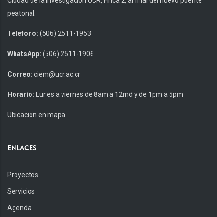
Ciudad de la Investigación UCR, Finca 2, al final del nuevo puente
peatonal.
Teléfono:
(506) 2511-1953
WhatsApp:
(506) 2511-1906
Correo:
ciem@ucr.ac.cr
Horario:
Lunes a viernes de 8am a 12md y de 1pm a 5pm
Ubicación en mapa
ENLACES
Proyectos
Servicios
Agenda