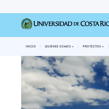
Pasar
al
contenido
principal
MAIN
NAVIGATION
INICIO
QUIÉNES SOMOS
PROYECTOS