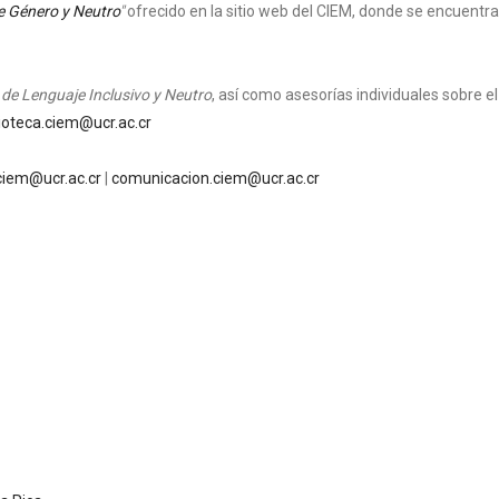
e Género y Neutro
"
ofrecido en la sitio web del CIEM, donde se encuentr
 de Lenguaje Inclusivo y Neutro
, así como asesorías individuales sobre 
lioteca.ciem@ucr.ac.cr
.ciem@ucr.ac.cr
|
comunicacion.ciem@ucr.ac.cr