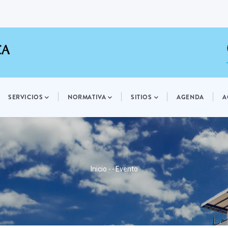
SERVICIOS
NORMATIVA
SITIOS
AGENDA
A
RUTA
Inicio
-
-
Evento
DE
NAVEGACIÓN