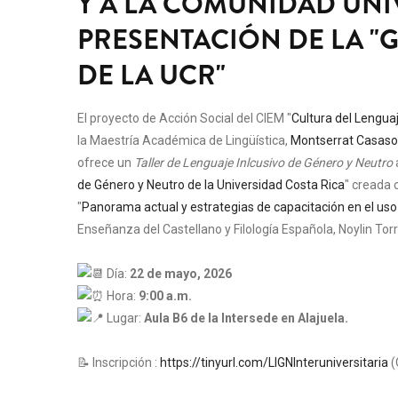
Y A LA COMUNIDAD UNIV
PRESENTACIÓN DE LA "
DE LA UCR"
El proyecto de Acción Social del CIEM "
Cultura del Lengua
la Maestría Académica de Lingüística,
Montserrat Casas
ofrece un
Taller de Lenguaje Inlcusivo de Género y Neutro
de Género y Neutro de la Universidad Costa Rica
" creada 
"
Panorama actual y estrategias de capacitación en el uso 
Enseñanza del Castellano y Filología Española, Noylin To
Día:
22 de mayo, 2026
Hora:
9:00 a.m.
Lugar:
Aula B6 de la Intersede en Alajuela.
📝 Inscripción :
https://tinyurl.com/LIGNInteruniversitaria
(