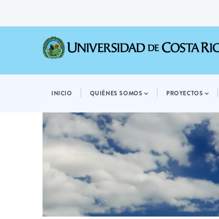
Pasar
al
contenido
principal
MAIN
NAVIGATION
INICIO
QUIÉNES SOMOS
PROYECTOS