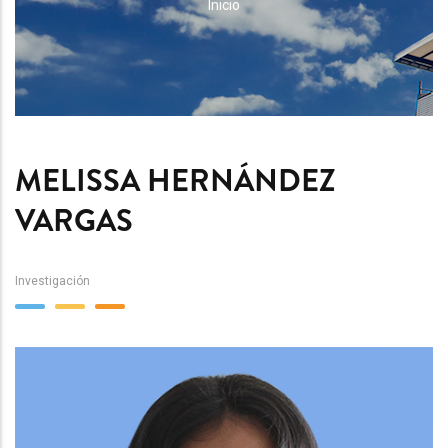
RUTA
Inicio
DE
NAVEGACIÓN
MELISSA HERNÁNDEZ
VARGAS
Investigación
Team
Image