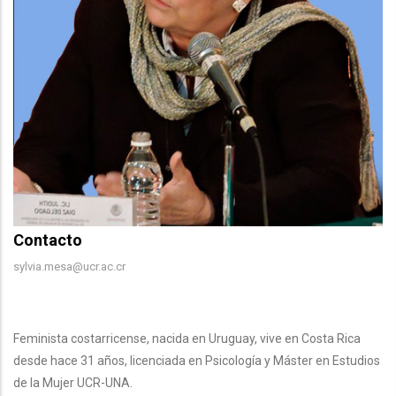
Contacto
Contacto
sylvia.mesa@ucr.ac.cr
Body
Feminista costarricense, nacida en Uruguay, vive en Costa Rica
desde hace 31 años, licenciada en Psicología y Máster en Estudios
de la Mujer UCR-UNA.