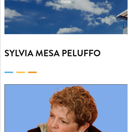
RUTA
Inicio
DE
NAVEGACIÓN
SYLVIA MESA PELUFFO
Team
Image