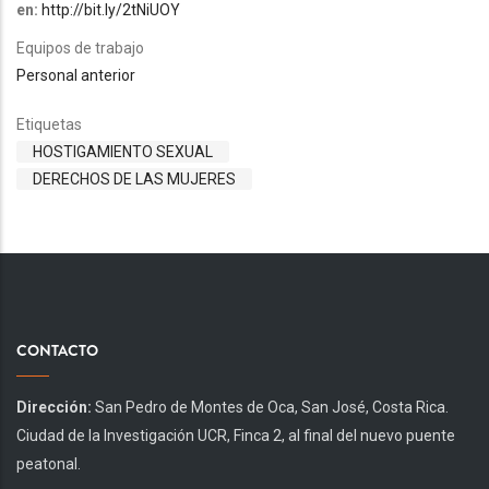
en:
http://bit.ly/2tNiUOY
Equipos de trabajo
Personal anterior
Etiquetas
HOSTIGAMIENTO SEXUAL
DERECHOS DE LAS MUJERES
CONTACTO
Dirección:
San Pedro de Montes de Oca, San José, Costa Rica.
Ciudad de la Investigación UCR, Finca 2, al final del nuevo puente
peatonal.