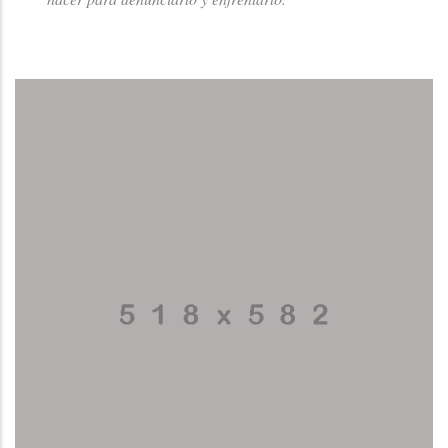
ENFRENTARLO?
"
¿Qué hacer ante al hostigamiento sexual en la UCR? Aquí
te explicamos cómo identificarlo y qué acciones podés
hacer para denunciarlo y enfrentarlo.