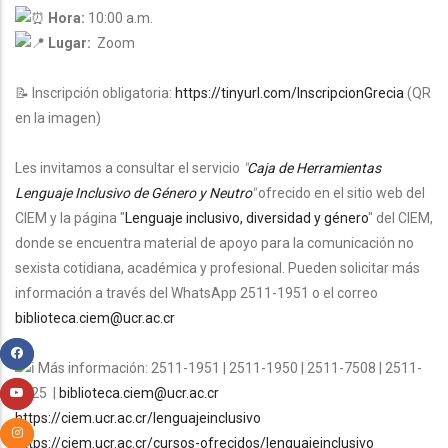
Hora:
10:00 a.m.
Lugar:
Zoom
📝 Inscripción obligatoria:
https://tinyurl.com/InscripcionGrecia
(QR
en la imagen)
Les invitamos a consultar el servicio
"
Caja de Herramientas
Lenguaje Inclusivo de Género y Neutro
"
ofrecido en el sitio web del
CIEM y la página "
Lenguaje inclusivo, diversidad y género
" del CIEM,
donde se encuentra material de apoyo para la comunicación no
sexista cotidiana, académica y profesional.
Pueden solicitar más
información a través del WhatsApp 2511-1951 o el correo
biblioteca.ciem@ucr.ac.cr
Más información: 2511-1951 | 2511-1950 | 2511-7508 | 2511-
7525 |
biblioteca.ciem@ucr.ac.cr
https://ciem.ucr.ac.cr/lenguajeinclusivo
https://ciem.ucr.ac.cr/cursos-ofrecidos/lenguajeinclusivo