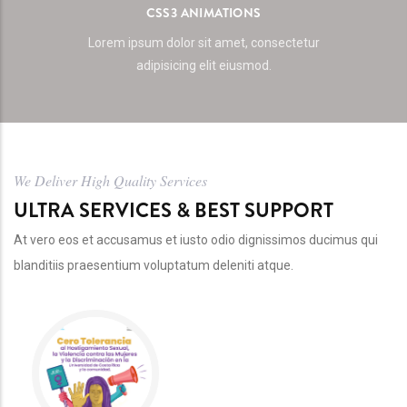
CSS3 ANIMATIONS
Lorem ipsum dolor sit amet, consectetur
adipisicing elit eiusmod.
We Deliver High Quality Services
ULTRA SERVICES & BEST SUPPORT
At vero eos et accusamus et iusto odio dignissimos ducimus qui
blanditiis praesentium voluptatum deleniti atque.