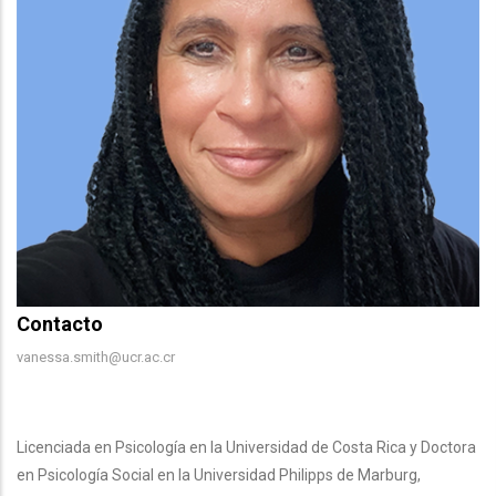
Contacto
Contacto
vanessa.smith@ucr.ac.cr
Body
Licenciada en Psicología en la Universidad de Costa Rica y Doctora
en Psicología Social en la Universidad Philipps de Marburg,