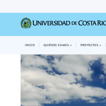
Pasar
al
contenido
principal
MAIN
NAVIGATION
INICIO
QUIÉNES SOMOS
PROYECTOS