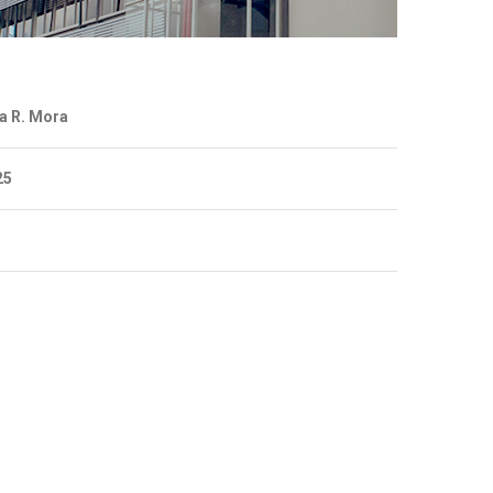
na R. Mora
25