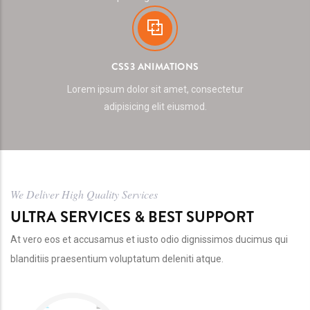
CSS3 ANIMATIONS
Lorem ipsum dolor sit amet, consectetur
adipisicing elit eiusmod.
We Deliver High Quality Services
ULTRA SERVICES & BEST SUPPORT
At vero eos et accusamus et iusto odio dignissimos ducimus qui
blanditiis praesentium voluptatum deleniti atque.