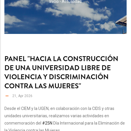
RUTA
Inicio
-
Actualidad
DE
NAVEGACIÓN
PANEL "HACIA LA CONSTRUCCIÓN
DE UNA UNIVERSIDAD LIBRE DE
VIOLENCIA Y DISCRIMINACIÓN
CONTRA LAS MUJERES"
21, Apr 2026
Desde el CIEM y la UGEN, en colaboración con la CIDS y otras
unidades universitarias, realizamos varias actividades en
conmemoración del
#25N
Día Internacional para la Eliminación de
la Violencia contra las Mujeres.