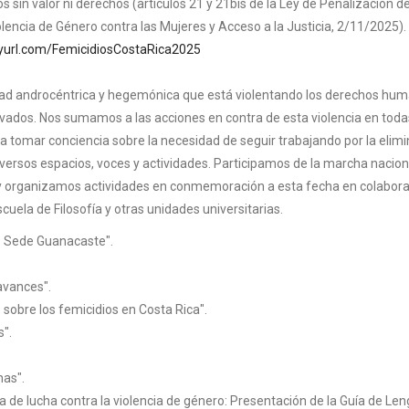
 sin valor ni derechos (artículos 21 y 21bis de la Ley de Penalización de
olencia de Género contra las Mujeres y Acceso a la Justicia, 2/11/2025)
inyurl.com/FemicidiosCostaRica2025
ad androcéntrica y hegemónica que está violentando los derechos hum
vados. Nos sumamos a las acciones en contra de esta violencia en toda
tomar conciencia sobre la necesidad de seguir trabajando por la elimi
iversos espacios, voces y actividades. Participamos de la marcha nacion
é y organizamos actividades en conmemoración a esta fecha en colabor
Escuela de Filosofía y otras unidades universitarias.
- Sede Guanacaste".
avances".
 sobre los femicidios en Costa Rica".
s".
nas".
 de lucha contra la violencia de género: Presentación de la Guía de Le