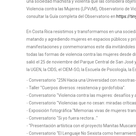
una sociedad machista y violenta que las considera objetos
Violencia contra las Mujeres (LPVcM), Observatorio de Vi
consultar la Guía completa del Observatorio en
https://t
En Costa Rica resistimos y transformamos en una socied
matando y agrediendo mujeres en espacios públicos y pri
manifestaciones y conmemoramos este día invitándoles a 
todas las formas de violencia contra las mujeres desde d
salió el 25 de noviembre del Parque Central de San Jos
la UGEN, la CIDS, el CIEM-SO, la Escuela de Psicología, la 
- Conversatorio "25N Hacia una Universidad con nosotras
- Taller "Cuerpos diversos: resistencia y gordofobia".
- Conversatorio "Violencia contra las mujeres: desafíos y 
- Conversatorio "Violencias que no cesan: miradas críticas
- Exposición fotográfica "Memorias vivas de mujeres tran
- Conversatorio "Si yo fuera rectora…"
- "Presentación artística con el proyecto Manitas Muscari
- Conversatorio “El Lenguaje No Sexista como herramienta