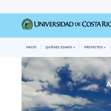
Pasar
al
contenido
principal
MAIN
NAVIGATION
INICIO
QUIÉNES SOMOS
PROYECTOS
A