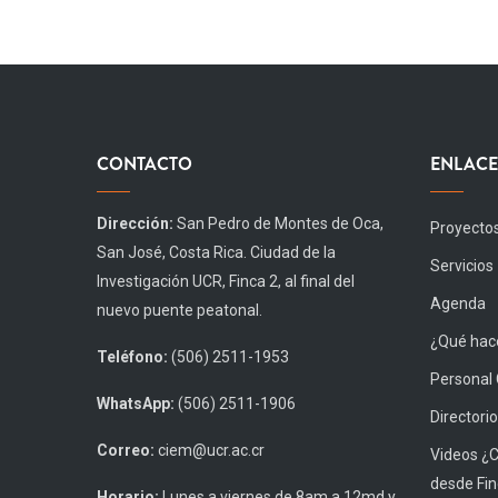
CONTACTO
ENLACE
Dirección:
San Pedro de Montes de Oca,
Proyecto
San José, Costa Rica. Ciudad de la
Servicios
Investigación UCR, Finca 2, al final del
Agenda
nuevo puente peatonal.
¿Qué hace
Teléfono:
(506) 2511-1953
Personal
WhatsApp:
(506) 2511-1906
Directorio
Correo:
ciem@ucr.ac.cr
Videos ¿
desde Fin
Horario:
Lunes a viernes de 8am a 12md y