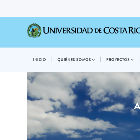
Pasar
al
contenido
principal
MAIN
NAVIGATION
INICIO
QUIÉNES SOMOS
PROYECTOS
A