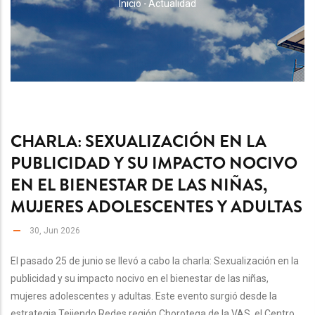
RUTA
Inicio
-
Actualidad
DE
NAVEGACIÓN
CHARLA: SEXUALIZACIÓN EN LA
PUBLICIDAD Y SU IMPACTO NOCIVO
EN EL BIENESTAR DE LAS NIÑAS,
MUJERES ADOLESCENTES Y ADULTAS
30, Jun 2026
El pasado 25 de junio se llevó a cabo la charla: Sexualización en la
publicidad y su impacto nocivo en el bienestar de las niñas,
mujeres adolescentes y adultas. Este evento surgió desde la
estrategia Tejiendo Redes región Chorotega de la VAS, el Centro