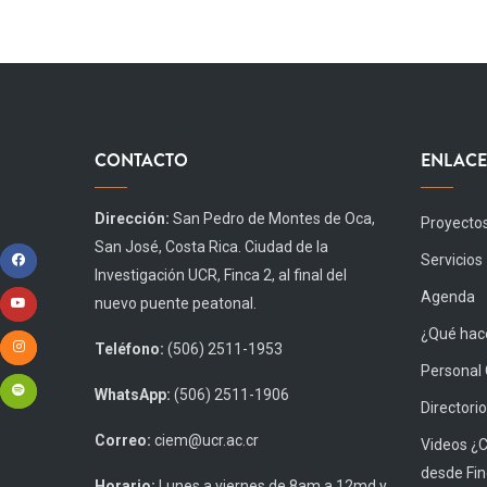
CONTACTO
ENLACE
Dirección:
San Pedro de Montes de Oca,
Proyecto
San José, Costa Rica. Ciudad de la
Servicios
Investigación UCR, Finca 2, al final del
Agenda
nuevo puente peatonal.
¿Qué hace
Teléfono:
(506) 2511-1953
Personal
WhatsApp:
(506) 2511-1906
Directorio
Correo:
ciem@ucr.ac.cr
Videos ¿
desde Fin
Horario:
Lunes a viernes de 8am a 12md y